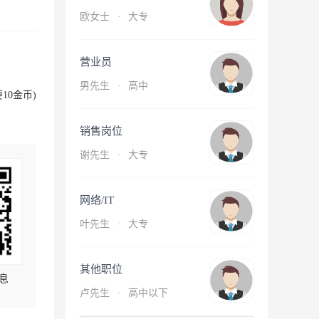
欧女士
·
大专
营业员
男先生
·
高中
10金币)
销售岗位
谢先生
·
大专
网络/IT
叶先生
·
大专
其他职位
息
卢先生
·
高中以下