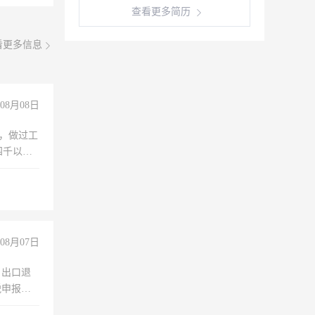
查看更多简历
看更多信息
08月08日
)，做过工
四千以
保险勿扰
08月07日
，出口退
税申报、
理乱账业