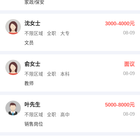
家政/保安
出纳
保险
编辑
法律
沈女士
3000-4000元
08-09
不限区域
全职
大专
保洁
贸易采购
文员
跟单
理财顾问
俞女士
面议
其他职位
08-09
不限区域
全职
本科
教师
叶先生
5000-8000元
08-09
不限区域
全职
高中
销售岗位