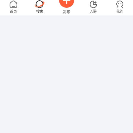
卢女士
3000-4000元
08-07
不限区域
全职
大专
首页
搜索
入驻
我的
发布
其他职位
李先生
5000-8000元
08-07
不限区域
全职
招聘信息
求职简历
技工/普工
张先生
4000-5000元
08-06
不限区域
全职
大专
技工/普工
张女士
3000-4000元
08-06
不限区域
全职
大专