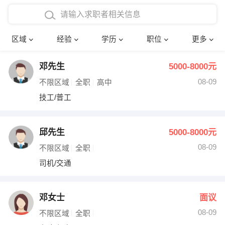
在校学生工作经验
本科
行政后勤
建筑装潢
确定
区域
经验
学历
职位
更多
三年以上工作经验
硕士
销售岗位
教师
邓先生
5000-8000元
四年以上工作经验
博士
文员
护士
08-09
不限区域
全职
高中
五年以上工作经验
财务会计
传单派发
技工/普工
十年以上工作经验
超市零售
促销导购
邱先生
5000-8000元
网络IT
保健按摩
08-09
不限区域
全职
司机/交通
快递员
前台接待
收银员
技术员/工程师
邓女士
面议
08-09
水电/机修
部门经理
不限区域
全职