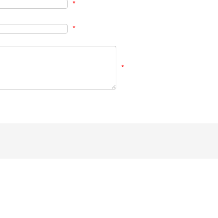
*
*
*